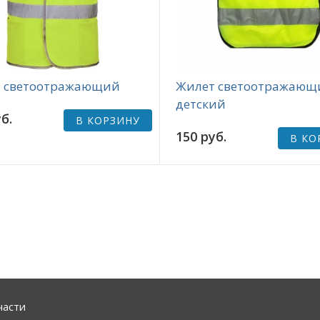
 светоотражающий
Жилет светоотражающ
детский
б.
В КОРЗИНУ
150 руб.
В КО
части