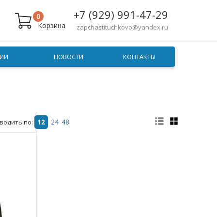
+7 (929) 991-47-29
0
Корзина
zapchastituchkovo@yandex.ru
ИИ
НОВОСТИ
КОНТАКТЫ
водить по:
12
24
48