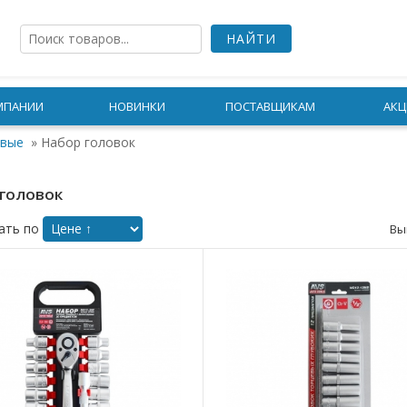
МПАНИИ
НОВИНКИ
ПОСТАВЩИКАМ
АКЦ
евые
»
Набор головок
головок
ать по
Вы