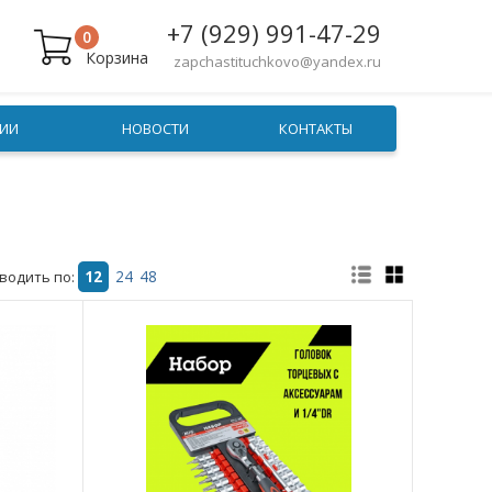
+7 (929) 991-47-29
0
Корзина
zapchastituchkovo@yandex.ru
ИИ
НОВОСТИ
КОНТАКТЫ
водить по:
12
24
48