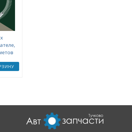
ых
ателе,
дметов
РЗИНУ