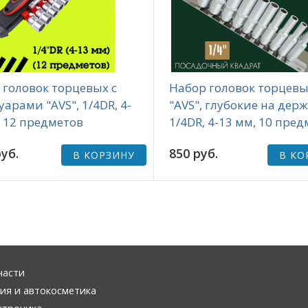
 головок торцевых с
Набор головок торцев
уарами "AVS", 1/4DR, 4-
"AVS", глубокие на держ
, 12 предметов
1/4DR, 4-13 мм, 10 пре
уб.
850 руб.
В КОРЗИНУ
В КО
части
ия и автокосметика