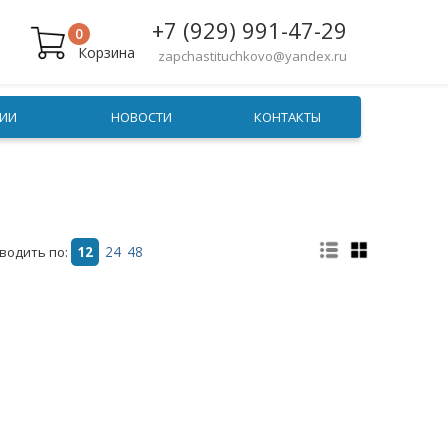
+7 (929) 991-47-29
0
Корзина
zapchastituchkovo@yandex.ru
ИИ
НОВОСТИ
КОНТАКТЫ
водить по:
12
24
48