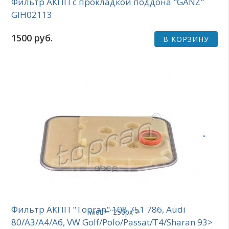
Фильтр АКПП с прокладкой поддона "GANZ"
GIH02113
1500 руб.
В КОРЗИНУ
"
Фильтр АКПП "Topran" 108 751 786, Audi
width="250px">
80/A3/A4/A6, VW Golf/Polo/Passat/T4/Sharan 93>