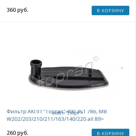
360 руб.
В КОРЗИНУ
"
Фильтр АКПП "Topran" 400 451 786, MB
width="250px">
W202/203/210/211/163/140/220 all 89>
260 руб.
В КОРЗИНУ