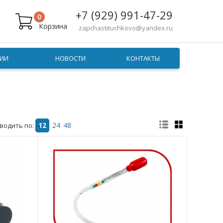
+7 (929) 991-47-29
0
Корзина
zapchastituchkovo@yandex.ru
ИИ
НОВОСТИ
КОНТАКТЫ
водить по:
12
24
48