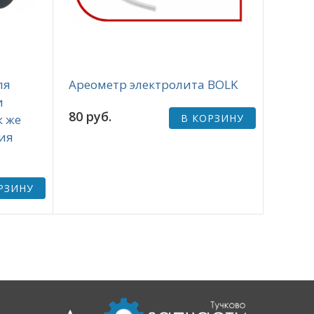
ля
Ареометр электролита BOLK
и
80 руб.
к же
В КОРЗИНУ
ия
РЗИНУ