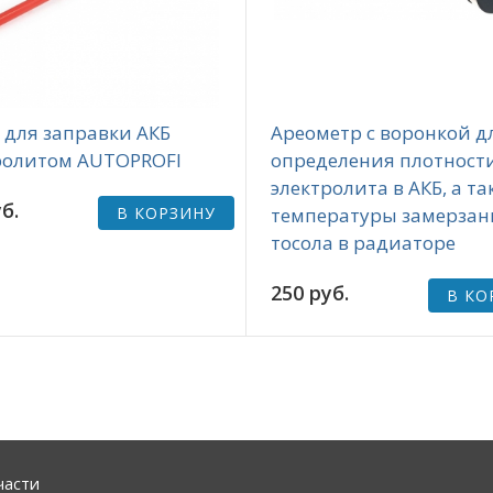
 для заправки АКБ
Ареометр с воронкой д
ролитом AUTOPROFI
определения плотност
электролита в АКБ, а та
б.
В КОРЗИНУ
температуры замерзан
тосола в радиаторе
250 руб.
В КО
части