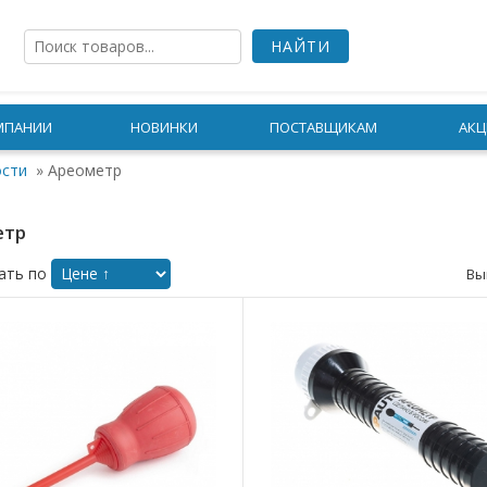
МПАНИИ
НОВИНКИ
ПОСТАВЩИКАМ
АКЦ
ости
»
Ареометр
етр
ать по
Вы