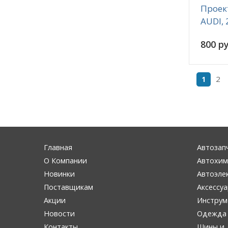
Проек
AUDI, 
800 ру
2
1
Главная
Автозап
О Компании
Автохим
Новинки
Автоэле
Поставщикам
Аксессу
Акции
Инструм
Новости
Одежда 
Контакты
Шины и 