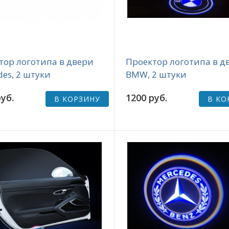
тор логотипа в двери
Проектор логотипа в д
es, 2 штуки
BMW, 2 штуки
уб.
1200 руб.
В КОРЗИНУ
В КО