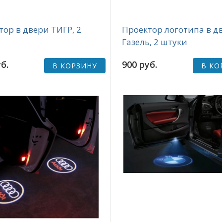
тор в двери ТИГР, 2
Проектор логотипа в д
Газель, 2 штуки
б.
900 руб.
В КОРЗИНУ
В КО