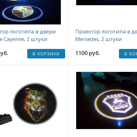
тор логотипа в двери
Проектор логотипа в д
e Cayenne, 2 штуки
Mersedes, 2 штуки
уб.
1100 руб.
В КОРЗИНУ
В КО