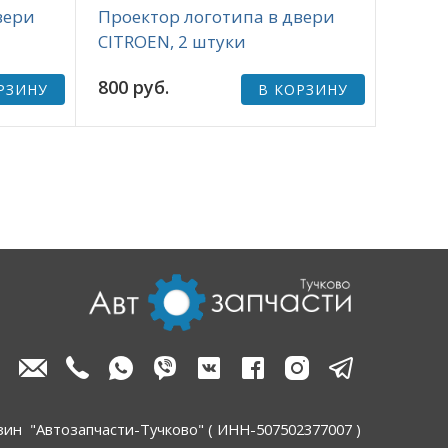
вери
Проектор логотипа в двери
CITROEN, 2 штуки
800 руб.
РЗИНУ
В КОРЗИНУ
зин "Автозапчасти-Тучково" ( ИНН-507502377007 )