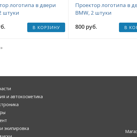
тор логотипа в двери
Проектор логотипа в д
2 штуки
BMW, 2 штуки
б.
800 руб.
В КОРЗИНУ
В КО
»
части
ия и автокосметика
ктроника
ары
ент
и экипировка
Мага
диски