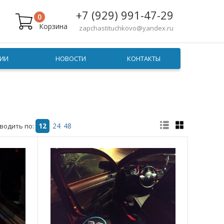
+7 (929) 991-47-29
0
Корзина
zapchastituchkovo@yandex.ru
ИИ
НОВОСТИ
КОНТАКТЫ
водить по:
12
24
48